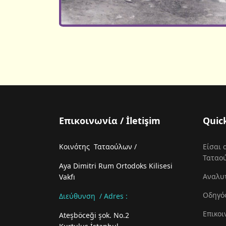
Επικοινωνία / İletişim
Quic
Κοινότης Ταταούλων /
Είσαι 
Ταταο
Aya Dimitri Rum Ortodoks Kilisesi
Αναλυ
Vakfı
Οδηγό
Διεύθυνση / Adres :
Επικοι
Ateşböceği şok. No.2