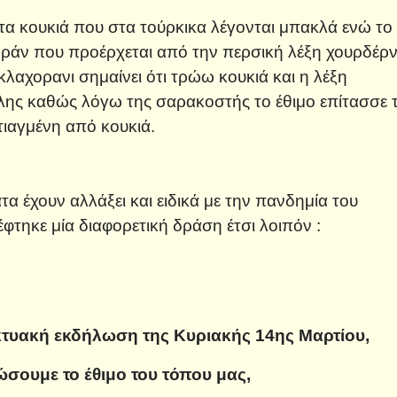
τα κουκιά που στα τούρκικα λέγονται μπακλά ενώ το
χοράν που προέρχεται από την περσική λέξη χουρδέρν
κλαχορανι σημαίνει ότι τρώω κουκιά και η λέξη
λης καθώς λόγω της σαρακοστής το έθιμο επίτασσε 
ιαγμένη από κουκιά.
α έχουν αλλάξει και ειδικά με την πανδημία του
τηκε μία διαφορετική δράση έτσι λοιπόν :
κτυακή εκδήλωση της Κυριακής 14ης Μαρτίου,
ώσουμε το έθιμο του τόπου μας,