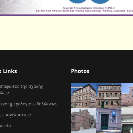
k Links
Photos
απόφοιτος της σχολής
ύλων
τικό ημερολόγιο εκδηλώσεων
ς επαγελματιών
νωνία