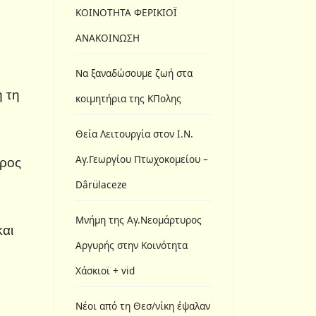
ΚΟΙΝΟΤΗΤΑ ΦΕΡΙΚΙΟΪ
ΑΝΑΚΟΙΝΩΣΗ
Να ξαναδώσουμε ζωή στα
η τη
κοιμητήρια της ΚΠολης
Θεία Λειτουργία στον Ι.N.
Αγ.Γεωργίου Πτωχοκομείου –
προς
Dârülaceze
Μνήμη της Αγ.Νεομάρτυρος
και
Αργυρής στην Κοινότητα
Χάσκιοϊ + vid
Νέοι από τη Θεσ/νίκη έψαλαν