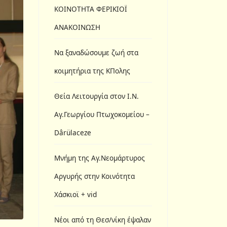
ΚΟΙΝΟΤΗΤΑ ΦΕΡΙΚΙΟΪ
ΑΝΑΚΟΙΝΩΣΗ
Να ξαναδώσουμε ζωή στα
κοιμητήρια της ΚΠολης
Θεία Λειτουργία στον Ι.N.
Αγ.Γεωργίου Πτωχοκομείου –
Dârülaceze
Μνήμη της Αγ.Νεομάρτυρος
Αργυρής στην Κοινότητα
Χάσκιοϊ + vid
Νέοι από τη Θεσ/νίκη έψαλαν