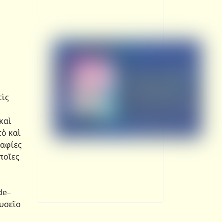
τὶς
καὶ
τὸ καὶ
ραφίες
ποῖες
de–
ουσεῖο