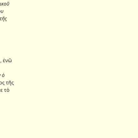
ικοῦ
ου
 τῆς
»
, ἐνῶ
 ὁ
ος τῆς
ε τὸ