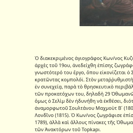
Ὁ διακεκριμένος ἁγιογράφος Κων/νος Κυζι
ἀρχὲς τοῦ 19ου, ἀνεδείχθη ἐπίσης ζωγράφ
γνωστότερό του ἔργο, ὅπου εἰκονίζεται ὁ 
κρατῶντας κομπολόϊ. Στὸν μεταῤῥυθμιστὴ 
ἐν συνεχείᾳ, παρὰ τὸ θρησκευτικὸ περιβά
τῶν προκατόχων του, δηλαδὴ 29 Ὀθωμανῶν 
ὅμως ὁ Σελὶμ δὲν ἠδυνήθη νὰ ἐκθέσει, διό
ἀναμορφωτοῦ Σουλτάνου Μαχμοὺτ Β´ (1808
Λονδῖνο (1815). Ὁ Κων/νος ζωγράφισε ἐπί
1789), ἀλλὰ καὶ ἄλλους πίνακες τῆς Ὀθωμ
τῶν Ἀνακτόρων τοῦ Τοpkapı.