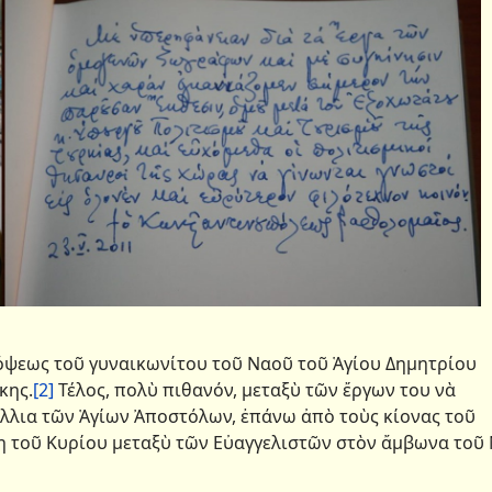
σόψεως τοῦ γυναικωνίτου τοῦ Ναοῦ τοῦ Ἁγίου Δημητρίου
κης.
[2]
Τέλος, πολὺ πιθανόν, μεταξὺ τῶν ἔργων του νὰ
άλλια τῶν Ἁγίων Ἀποστόλων, ἐπάνω ἀπὸ τοὺς κίονας τοῦ
η τοῦ Κυρίου μεταξὺ τῶν Εὐαγγελιστῶν στὸν ἄμβωνα τοῦ