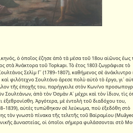
κηνός, ὁ ὁποῖος ἔζησε ἀπὸ τὰ μέσα τοῦ 18ου αἰῶνος ἕως 
ος στὰ Ἀνάκτορα τοῦ Τοpkapı. Τὸ ἔτος 1803 ζωγράφισε τὸ
Σουλτάνος Σελὶμ Γ´ (1789–1807), καθήμενος σὲ ἀνάκλιντρο 
καὶ φιλότεχνο Σουλτάνο ἄρεσε πολὺ αὐτὸ τὸ ἔργο, γι´ αὐ
λλον τῆς ἐποχῆς του, παρήγγειλε στὸν Κων/νο προσωπογ
Σουλτάνων, ἀπὸ τὸν Ὀσμὰν Α´ μέχρι καὶ τὸν ἴδιον, τὶς ὁ
τι ἐξεθρονίσθη. Ἀργότερα, μὲ ἐντολὴ τοῦ διαδόχου του,
–1839), αὐτὲς τυπώθηκαν σὲ λεύκωμα, ποὺ ἐξεδόθη στὸ
σης τὸν γνωστὸ πίνακα τῆς τελετῆς τοῦ Βαϊραμίου (Μuâye
ανικῆς Δυναστείας, οἱ ὁποῖοι σήμερα φυλάσσονται στὸ Μ