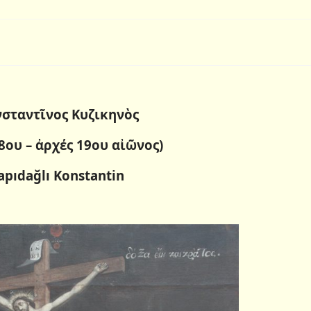
σταντῖνος
Κυζικηνὸς
8ου – ἀρχές 19ου αἰῶνος)
apıdağlı Konstantin