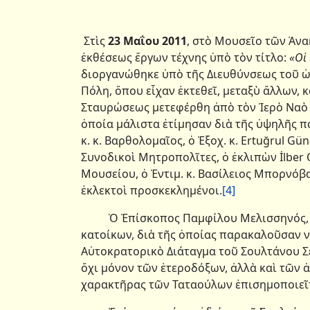
Στὶς
23 Μαΐου 2011
, στὸ Μουσεῖο τῶν Ἀνα
ἐκθέσεως ἔργων τέχνης ὑπὸ τὸν τίτλο:
«Οἱ
διοργανώθηκε ὑπὸ τῆς Διευθύνσεως τοῦ ὡ
Πόλη, ὅπου εἶχαν ἐκτεθεῖ, μεταξὺ ἄλλων, κ
Σταυρώσεως μετεφέρθη ἀπὸ τὸν Ἱερὸ Ναὸ 
ὁποία μάλιστα ἐτίμησαν διὰ τῆς ὑψηλῆς π
κ. κ. Βαρθολομαῖος, ὁ Ἐξοχ. κ. Ertuğrul G
Συνοδικοὶ Μητροπολῖτες, ὁ ἐκλιπὼν İlber 
Μουσείου, ὁ Ἐντιμ. κ. Βασίλειος Μπορνόβα
ἐκλεκτοὶ προσκεκλημένοι.
[4]
Ὁ Ἐπίσκοπος Παμφίλου Μελισσηνός, κατ
κατοίκων, διὰ τῆς ὁποίας παρακαλοῦσαν 
Αὐτοκρατορικὸ Διάταγμα τοῦ Σουλτάνου Σε
ὄχι μόνον τῶν ἑτεροδόξων, ἀλλὰ καὶ τῶν 
χαρακτῆρας τῶν Ταταούλων ἐπισημοποιεῖτ