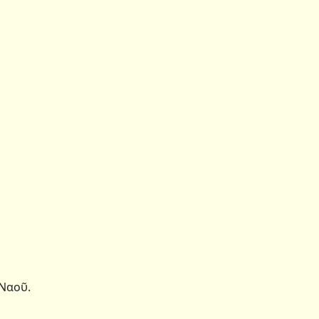
 Ναοῦ.