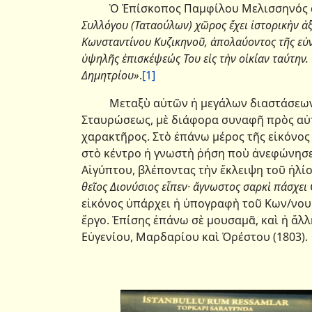
Ὁ Ἐπίσκοπος Παμφίλου Μελισσηνός ἀ
Συλλόγου (Ταταούλων) χῶρος ἔχει ἱστορικὴν ἀ
Κωνσταντίνου Κυζικηνοῦ, ἀπολαύοντος τῆς εὐν
ὑψηλῆς ἐπισκέψεώς Του εἰς τὴν οἰκίαν ταύτην
Δημητρίου»
.
[1]
Μεταξὺ αὐτῶν ἡ μεγάλων διαστάσεων (1,
Σταυρώσεως, μὲ διάφορα συναφῆ πρὸς αὐ
χαρακτῆρος. Στὸ ἐπάνω μέρος τῆς εἰκόνος
στὸ κέντρο ἡ γνωστὴ ῥήση ποὺ ἀνεφώνησε
Αἰγύπτου, βλέποντας τὴν ἔκλειψη τοῦ ἡλί
θεῖος Διονύσιος εἶπεν· ἄγνωστος σαρκὶ πάσχει 
εἰκόνος ὑπάρχει ἡ ὑπογραφὴ τοῦ Κων/νου 
ἔργο. Ἐπίσης ἐπάνω σὲ μουσαμᾶ, καὶ ἡ ἄλ
Εὐγενίου, Μαρδαρίου καὶ Ὀρέστου (1803).