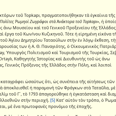
κτόρων τοῦ Τοpkapı, πραγματοποιήθηκαν τὰ ἐγκαίνια τῆς
 Πολίτες Ῥωμηοὶ Ζωγράφοι στὰ Ἀνάκτορα τοῦ Topkapı»
, ἡ ὁποί
ς ἄνω Μουσείου καὶ τοῦ Γενικοῦ Προξενείου τῆς Ἑλλάδος
αὶ ἔργα τοῦ Κων/νου Κυζικηνοῦ. Τότε ἡ εἰρημένη εἰκόνα τ
τοῦ Ἁγίου Δημητρίου Ταταούλων στὴν ἐν λόγῳ ἔκθεση, τὴ
αρουσίας των ἡ Α. Θ. Παναγιότης, ὁ Οἰκουμενικὸς Πατριά
ünay, Ὑπουργὸς Πολιτισμοῦ καὶ Τουρισμοῦ τῆς Τουρκίας, Σε
Ortaylı, Καθηγητὴς Ἱστορίας καὶ Διευθυντὴς τοῦ ὡς ἄνω
ς, Γενικὸς Πρόξενος τῆς Ἑλλάδος στὴν Πόλη, καὶ λοιποὶ
αγράφει ὡσαύτως ὅτι, ὡς συνέπεια τῆς αἰτήσεως τῶν
νὰ ἀποκλεισθεῖ ἡ παραμονὴ τῶν Φράγκων στὰ Ταταῦλα, μὲ
λὶμ τοῦ Γ´, τὸ 1793 ἀπαγορεύθηκε ἡ ἐγκατάσταση καὶ δια
ἀλλοεθνῶν στὴν περιοχή.
[5]
Κατ’ αὐτὸν τὸν τρόπο, ὁ Ῥωμ
αι, μὲ ἕνα πρωτοφανὲς προνόμιο τῆς ἐποχῆς.