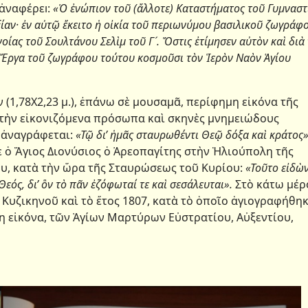
ναφέρεı:
«Ὁ ἐνώπιον τοῦ (ἄλλοτε) Καταστήματος τοῦ Γυμναστ
ξίαν· ἐν αὐτῷ ἔκειτο ἡ οἰκία τοῦ περιωνύμου βασιλικοῦ ζωγράφ
οίας τοῦ Σουλτάνου Σελὶμ τοῦ
Γ´. Ὅστις ἐτίμησεν αὐτὸν καὶ διὰ
. Ἔργα τοῦ ζωγράφου τούτου κοσμοῦσι τὸν Ἱερὸν Ναὸν Ἁγίου
78Χ2,23 μ.), ἐπάνω σὲ μουσαμᾶ, περίφημη εἰκόνα τῆς
τὴν εἰκονιζόμενα πρόσωπα καὶ σκηνὲς μνημειώδους
 ἀναγράφεται:
«Τῷ δι’ ἡμᾶς σταυρωθέντι Θεῷ δόξα καὶ κράτος
 ὁ Ἅγιος Διονύσιος ὁ Ἀρεοπαγίτης στὴν Ἡλιούπολη τῆς
ου, κατὰ τὴν ὥρα τῆς Σταυρώσεως τοῦ Κυρίου:
«Τοῦτο εἰδὼν
Θεός, δι’ ὃν τὸ πᾶν ἐζόφωταί τε καὶ σεσάλευται».
Στὸ κάτω μέρ
Κυζικηνοῦ καὶ τὸ ἔτος 1807, κατὰ τὸ ὁποῖο ἁγιογραφήθηκ
λη εἰκόνα, τῶν Ἁγίων Μαρτύρων Εὐστρατίου, Αὐξεντίου,