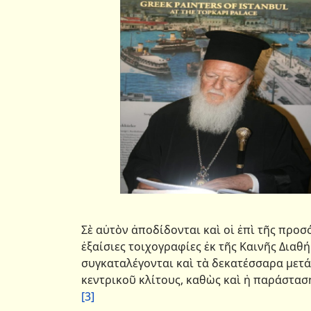
Σὲ αὐτὸν ἀποδίδονται καὶ οἱ ἐπὶ τῆς προ
ἐξαίσιες τοιχογραφίες ἐκ τῆς Καινῆς Διαθή
συγκαταλέγονται καὶ τὰ δεκατέσσαρα μετ
κεντρικοῦ κλίτους, καθὼς καὶ ἡ παράστασ
[3]