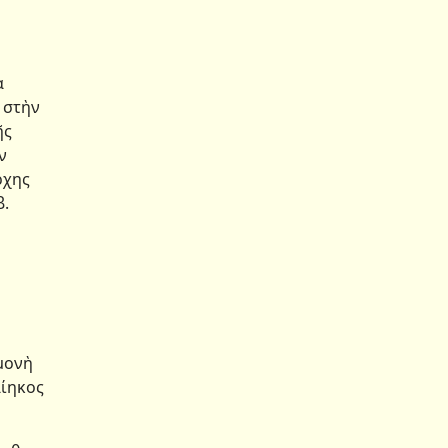
α
 στὴν
ῆς
ν
ρχης
β.
μονὴ
αίηκος