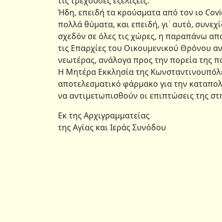
τις τρέχουσες εξελίξεις.
Ήδη, επειδή τα κρούσματα από τον ιο Cov
πολλά θύματα, και επειδή, γι᾿ αυτό, συνε
σχεδόν σε όλες τις χώρες, η παραπάνω απ
τις Επαρχίες του Οικουμενικού Θρόνου αν
νεωτέρας, ανάλογα προς την πορεία της π
Η Μητέρα Εκκλησία της Κωνσταντινουπόλε
αποτελεσματικό φάρμακο για την καταπολέ
να αντιμετωπισθούν οι επιπτώσεις της στη
Εκ της Αρχιγραμματείας
της Αγίας και Ιεράς Συνόδου