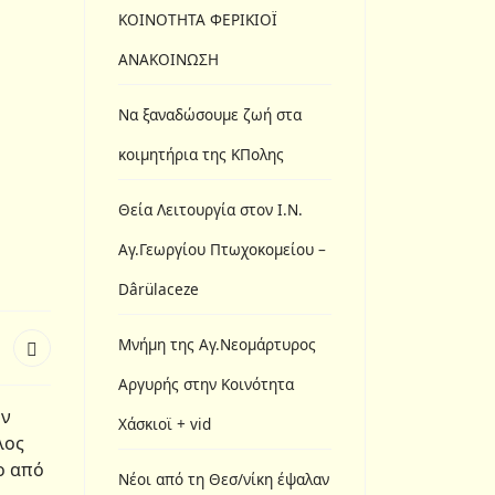
ΚΟΙΝΟΤΗΤΑ ΦΕΡΙΚΙΟΪ
ΑΝΑΚΟΙΝΩΣΗ
Να ξαναδώσουμε ζωή στα
κοιμητήρια της ΚΠολης
Θεία Λειτουργία στον Ι.N.
Αγ.Γεωργίου Πτωχοκομείου –
Dârülaceze
Μνήμη της Αγ.Νεομάρτυρος
Αργυρής στην Κοινότητα
ην
Χάσκιοϊ + vid
λος
ο από
Νέοι από τη Θεσ/νίκη έψαλαν