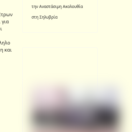
την Αναστάσιμη Ακολουθία
μέτρων
στη Σηλυβρία
 για
ι
λληλο
η και