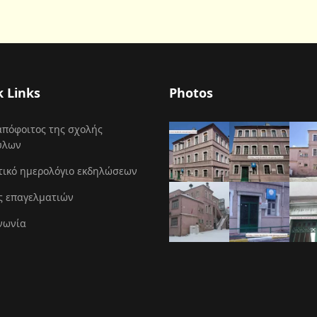
k Links
Photos
απόφοιτος της σχολής
ύλων
τικό ημερολόγιο εκδηλώσεων
ς επαγελματιών
νωνία