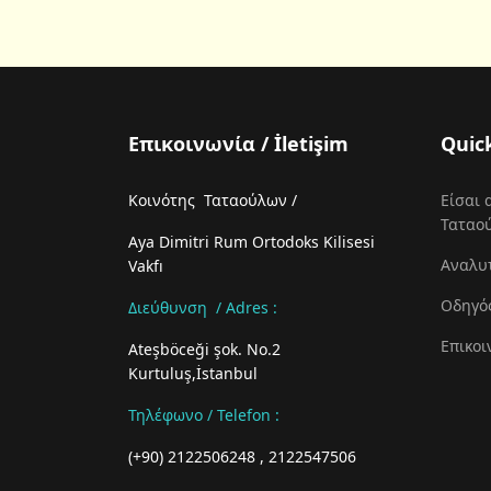
Επικοινωνία / İletişim
Quic
Κοινότης Ταταούλων /
Είσαι 
Ταταο
Aya Dimitri Rum Ortodoks Kilisesi
Αναλυ
Vakfı
Οδηγό
Διεύθυνση / Adres :
Επικοι
Ateşböceği şok. No.2
Kurtuluş,İstanbul
Τηλέφωνο / Telefon
:
(+90) 2122506248 , 2122547506